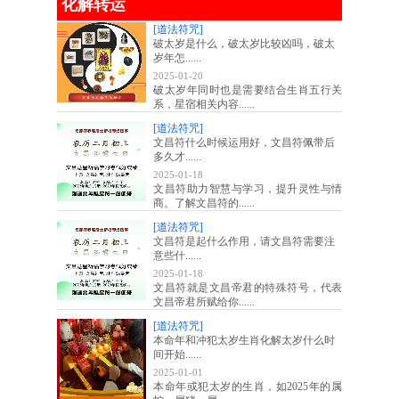
化解转运
[道法符咒]
破太岁是什么，破太岁比较凶吗，破太
岁年怎......
2025-01-20
破太岁年同时也是需要结合生肖五行关
系，星宿相关内容......
[道法符咒]
文昌符什么时候运用好，文昌符佩带后
多久才......
2025-01-18
文昌符助力智慧与学习，提升灵性与情
商。了解文昌符的......
[道法符咒]
文昌符是起什么作用，请文昌符需要注
意些什......
2025-01-18
文昌符就是文昌帝君的特殊符号，代表
文昌帝君所赋给你......
[道法符咒]
本命年和冲犯太岁生肖化解太岁什么时
间开始......
2025-01-01
本命年或犯太岁的生肖，如2025年的属