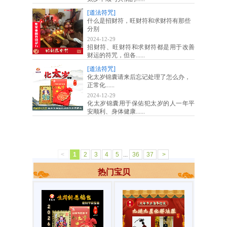
[道法符咒]
什么是招财符，旺财符和求财符有那些
分别
2024-12-29
招财符、旺财符和求财符都是用于改善
财运的符咒，但各......
[道法符咒]
化太岁锦囊请来后忘记处理了怎么办，
正常化......
2024-12-29
化太岁锦囊用于保佑犯太岁的人一年平
安顺利、身体健康......
<
1
2
3
4
5
...
36
37
>
热门宝贝