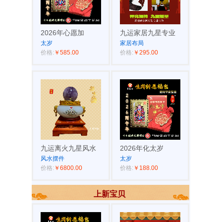
2026年心愿加
九运家居九星专业
太岁
家居布局
价格:
￥585.00
价格:
￥295.00
九运离火九星风水
2026年化太岁
风水摆件
太岁
价格:
￥6800.00
价格:
￥188.00
上新宝贝