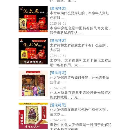
蛇、属猪、属......
[道法符咒]
本命年为什么要穿红的，本命年人穿红
色衣服......
2025-01-01
本命年穿红色是中国特有的民俗文化，
源于道教星相学认......
[道法符咒]
太岁符和太岁锦囊太岁卡有什么差别，
太岁符......
2024-12-31
太岁符、太岁锦囊和太岁卡在化太岁活
动中各有作用。太......
[道法符咒]
化太岁锦囊道教如何开光，开光需要做
些什么......
2024-12-30
化太岁锦囊在道教中需经过开光加持才
能发挥效用。开光......
[道法符咒]
化太岁锦囊在道教和佛教中有何区别，
请太岁......
2024-12-30
道教中的化太岁锦囊是一种用于化解犯
太岁不顺与灾祸的......