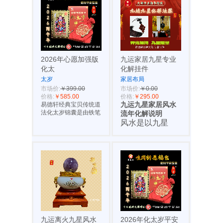
2026年心愿加强版
九运家居九星专业
化太
化解挂件
太岁
家居布局
市场价:
￥399.00
市场价:
￥0.00
价格:
￥585.00
价格:
￥295.00
易德轩经典宝贝传统道
九运九星家居风水
法化太岁锦囊是由铁笔
流年化解说明
风水是以九星
九运离火九星风水
2026年化太岁平安