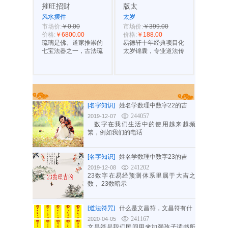
摧旺招财
版太
风水摆件
太岁
市场价:
￥0.00
市场价:
￥399.00
价格:
￥6800.00
价格:
￥188.00
琉璃是佛、道家推崇的
易德轩十年经典项目化
七宝法器之一，古法琉
太岁锦囊，专业道法传
商城资讯热点
[名字知识]
姓名学数理中数字22的吉
244057
2019-12-07
数字在我们生活中的使用越来越频
繁，例如我们的电话
[名字知识]
姓名学数理中数字23的吉
241202
2019-12-08
23数字在易经预测体系里属于大吉之
数， 23数暗示
[道法符咒]
什么是文昌符，文昌符有什
241167
2020-04-05
文昌符是我们民间用来加强孩子读书所