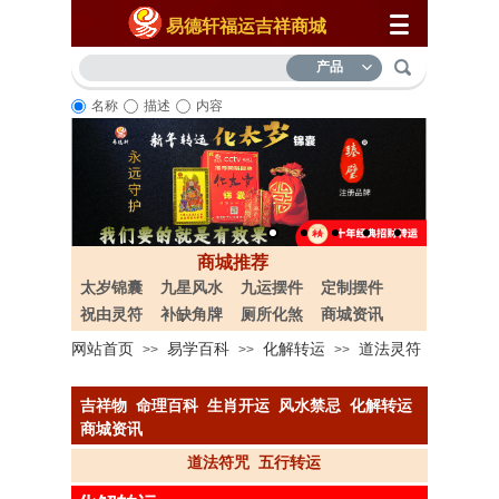
易德轩福运吉祥商城
产品
名称
描述
内容
商城推荐
太岁锦囊
九星风水
九运摆件
定制摆件
祝由灵符
补缺角牌
厕所化煞
商城资讯
网站首页
易学百科
化解转运
道法灵符
>>
>>
>>
吉祥物
命理百科
生肖开运
风水禁忌
化解转运
商城资讯
道法符咒
五行转运