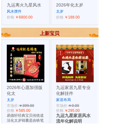
九运离火九星风水
2026年化太岁
风水摆件
太岁
价格:
￥6800.00
价格:
￥188.00
上新宝贝
2026年心愿加强版
九运家居九星专业
化太
化解挂件
太岁
家居布局
市场价:
￥399.00
市场价:
￥0.00
价格:
￥585.00
价格:
￥295.00
易德轩经典宝贝传统道
九运九星家居风水
法化太岁锦囊是由铁笔
流年化解说明
风水是以九星