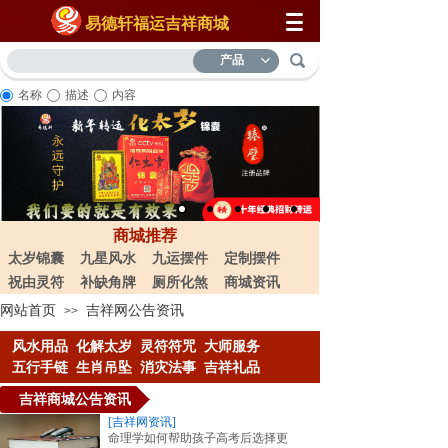
易德轩福运吉祥商城
产品
名称
描述
内容
商城推荐
太岁锦囊
九星风水
九运摆件
定制摆件
祝由灵符
补缺角牌
厕所化煞
商城资讯
网站首页
吉祥网公告资讯
>>
风水用品
化解太岁
灵符符咒
大
师服务
五行手链
生肖吊坠
消灾法事
吉祥礼品
吉祥商城公告资讯
[吉祥网资讯]
命理学如何帮助孩子高考后选择更