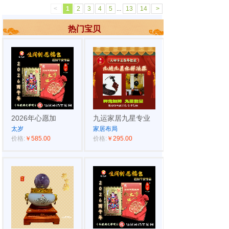
<
1
2
3
4
5
...
13
14
>
热门宝贝
2026年心愿加
九运家居九星专业
太岁
家居布局
价格:
￥585.00
价格:
￥295.00