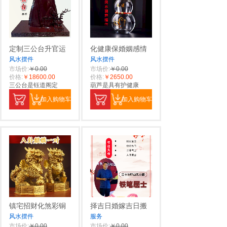
定制三公台升官运
化健康保婚姻感情
风水摆件
风水摆件
市场价:
￥0.00
市场价:
￥0.00
价格:
￥18600.00
价格:
￥2650.00
三公台是钰道阁定
葫芦是具有护健康
加入购物车
加入购物车
镇宅招财化煞彩铜
择吉日婚嫁吉日搬
风水摆件
服务
市场价:
￥0.00
市场价:
￥0.00