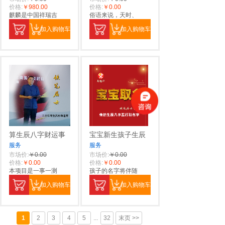
价格:
￥980.00
价格:
￥0.00
麒麟是中国祥瑞吉
俗语来说，天时、
加入购物车
加入购物车
算生辰八字财运事
宝宝新生孩子生辰
服务
服务
市场价:
￥0.00
市场价:
￥0.00
价格:
￥0.00
价格:
￥0.00
本项目是一事一测
孩子的名字将伴随
加入购物车
加入购物车
1
2
3
4
5
...
32
末页 >>