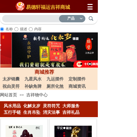
易德轩福运吉祥商城
产品
名称
描述
内容
商城推荐
太岁锦囊
九星风水
九运摆件
定制摆件
祝由灵符
补缺角牌
厕所化煞
商城资讯
网站首页
吉祥物中心
>>
风水用品
化解太岁
灵符符咒
大
师服务
五行手链
生肖吊坠
消灾法事
吉祥礼品