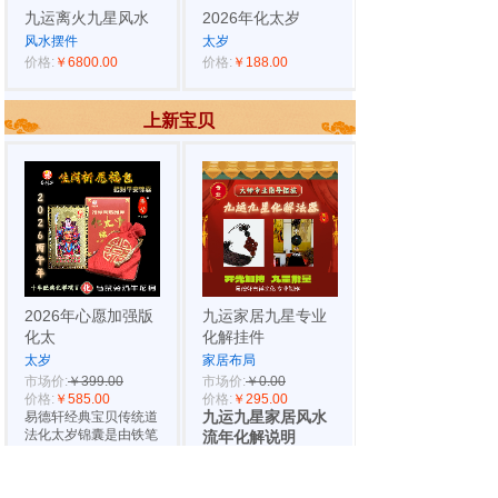
九运离火九星风水
2026年化太岁
风水摆件
太岁
价格:
￥6800.00
价格:
￥188.00
上新宝贝
2026年心愿加强版
九运家居九星专业
化太
化解挂件
太岁
家居布局
市场价:
￥399.00
市场价:
￥0.00
价格:
￥585.00
价格:
￥295.00
易德轩经典宝贝传统道
九运九星家居风水
法化太岁锦囊是由铁笔
流年化解说明
风水是以九星