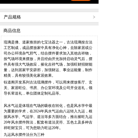
产品规格
商品信息
琉璃是佛、道家推崇的七宝法器之一，古法琉璃按古法
工艺制成，成品摆放家中具有净化心神，去除家居或公
司办公环境杂气邪气，结合摆件要求加入其他吉祥物，
按气场环境来摆放，并且经由开光加持启动灵气后，摆
件具有强大气场效应，摧化吉祥气场，加强旺财招财能
量，达到居家平安辟邪，加强财运、事业运能量，制作
精美，具有较强美化家居效果。
钰道阁开发系列古法琉璃摆件，可以用来摆放客厅、玄
关、家居旺位、书房、办公室环境及公司开业送礼，领
导长辈送礼，单位团体定制礼品等。
风水气运是体现在气场的吸收在转化，也是风水学中最
为重要的学术，在
2024
年风水气运由八运转入九运，根
据风水学、气运学、道法等多方面结合，推出摧旺九运
20
年风水摆件阵法，配套有道法灵符、五色土及多种吉
祥旺财宝贝，可为您助力旺运
20
年。
九运风水摆件法分为三种