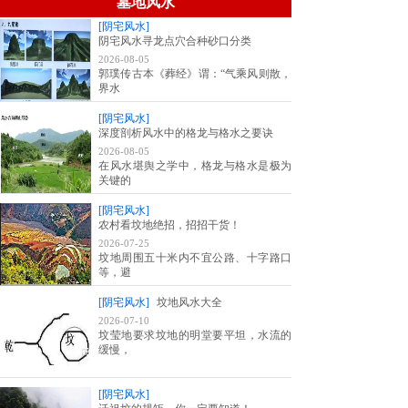
墓地风水
[阴宅风水]
阴宅风水寻龙点穴合种砂口分类
2026-08-05
郭璞传古本《葬经》谓：“气乘风则散，
界水
[阴宅风水]
深度剖析风水中的格龙与格水之要诀
2026-08-05
在风水堪舆之学中，格龙与格水是极为
关键的
[阴宅风水]
农村看坟地绝招，招招干货！
2026-07-25
坟地周围五十米内不宜公路、十字路口
等，避
[阴宅风水]
坟地风水大全
2026-07-10
坟莹地要求坟地的明堂要平坦，水流的
缓慢，
[阴宅风水]