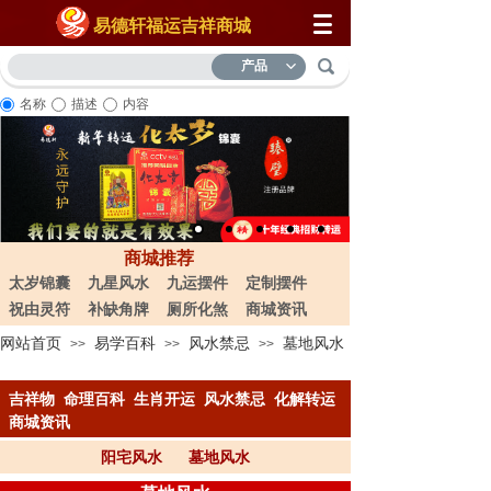
易德轩福运吉祥商城
产品
名称
描述
内容
商城推荐
太岁锦囊
九星风水
九运摆件
定制摆件
祝由灵符
补缺角牌
厕所化煞
商城资讯
网站首页
易学百科
风水禁忌
墓地风水
>>
>>
>>
吉祥物
命理百科
生肖开运
风水禁忌
化解转运
商城资讯
阳宅风水
墓地风水