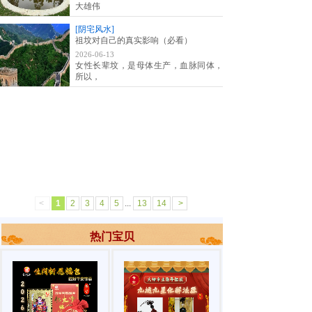
大雄伟
[阴宅风水]
祖坟对自己的真实影响（必看）
2026-06-13
女性长辈坟，是母体生产，血脉同体，
所以，
<
1
2
3
4
5
...
13
14
>
热门宝贝