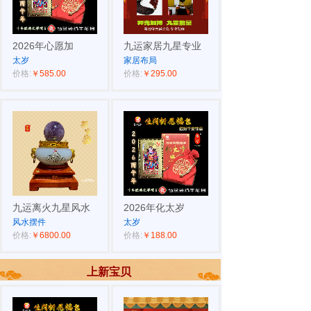
2026年心愿加
九运家居九星专业
太岁
家居布局
价格:
￥585.00
价格:
￥295.00
九运离火九星风水
2026年化太岁
风水摆件
太岁
价格:
￥6800.00
价格:
￥188.00
上新宝贝