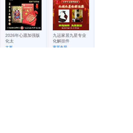
2026年心愿加强版
九运家居九星专业
化太
化解挂件
太岁
家居布局
市场价:
￥399.00
市场价:
￥0.00
价格:
￥585.00
价格:
￥295.00
易德轩经典宝贝传统道
九运九星家居风水
法化太岁锦囊是由铁笔
流年化解说明
风水是以九星
九运离火九星风水
2026年化太岁平安