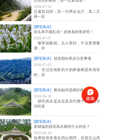
迁祖坟的规矩，你一定要知道！
2026-07-10
迁墓其目的：其一为男女合穴，其二又
择一吉
[阴宅风水]
坟头草不能乱动！原来真的有讲究！
2026-07-07
敬草如敬祖。古人祭扫，不仅焚香奠
酒，亦
[阴宅风水]
祖坟朝向风水注意事项
2026-07-03
在过去很多的大的家族都是有祖坟
的，这
[阴宅风水]
教你如何选择好风水坟地
2026-06-19
阴宅风水是决定其后代整个家族是否
兴旺发
[阴宅风水]
发财猛的祖坟风水都有什么特征？
2026-06-18
如果祖坟坐落在四山朝拜，后面主山高