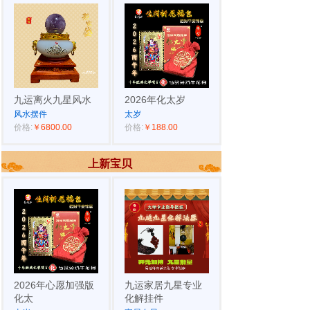
九运离火九星风水
2026年化太岁
风水摆件
太岁
价格:
￥6800.00
价格:
￥188.00
上新宝贝
2026年心愿加强版
九运家居九星专业
化太
化解挂件