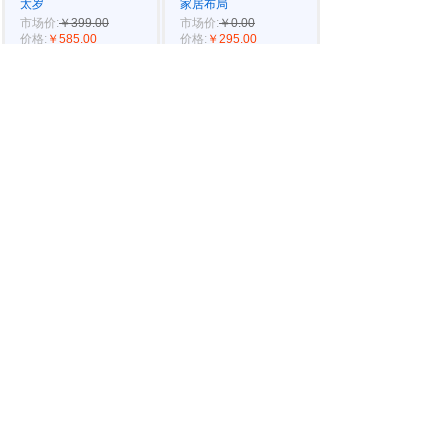
太岁
家居布局
市场价:
￥399.00
市场价:
￥0.00
价格:
￥585.00
价格:
￥295.00
易德轩经典宝贝传统道
九运九星家居风水
法化太岁锦囊是由铁笔
流年化解说明
风水是以九星
九运离火九星风水
2026年化太岁平安
摧旺招财
版太
风水摆件
太岁
市场价:
￥0.00
市场价:
￥399.00
价格:
￥6800.00
价格:
￥188.00
琉璃是佛、道家推崇的
易德轩十年经典项目化
七宝法器之一，古法琉
太岁锦囊，专业道法传