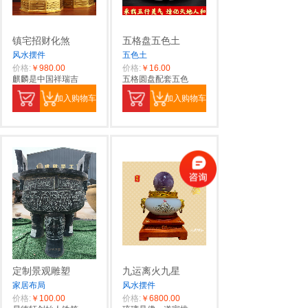
镇宅招财化煞
五格盘五色土
风水摆件
五色土
价格:
￥980.00
价格:
￥16.00
麒麟是中国祥瑞吉
五格圆盘配套五色
加入购物车
加入购物车
定制景观雕塑
九运离火九星
家居布局
风水摆件
价格:
￥100.00
价格:
￥6800.00