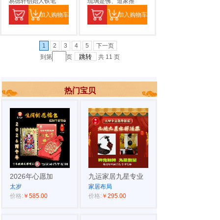
易德轩创始人铁笔
琉璃是佛、道家推
加入购物车
加入购物车
1
2
3
4
5
下一页
到第
页
共
11
页
热门宝贝
2026年心愿加
九运家居九星专业
太岁
家居布局
价格:
￥585.00
价格:
￥295.00