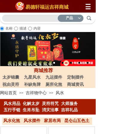
易德轩福运吉祥商城
产品
名称
描述
内容
商城推荐
太岁锦囊
九星风水
九运摆件
定制摆件
祝由灵符
补缺角牌
厕所化煞
商城资讯
网站首页
吉祥物中心
风水
>>
>>
风水用品
化解太岁
灵符符咒
大
师服务
五行手链
生肖吊坠
消灾法事
吉祥礼品
风水化煞
风水摆件
家居布局
昆仑山五色土