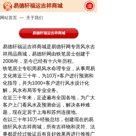
易德轩福运吉祥商城
网站首页
关于我们
>>
易德轩福运吉祥商城
易德轩福运吉祥商城是易德轩网专营风水吉
祥用品商城，易德轩网由铁笔居士创建于
2006
年，至今已经有十六年历程。
铁笔居士专职周易风水命理专业，从事周易
文化将近三十年，为
10
万
+
客户进行预测和
化指导，并为
1000+
客户进行风水设计化
解，风水布局等专业业务。
在近三十年来，足迹遍布全国各地，为广大
客户上门看风水及预测命运，解决各种难
题，现在定居于上海和苏州连接地。
在以三十年
10
万
+
经验总结，创建现在的易
德轩风水吉祥商城，所有吉祥物和灵符、法
事都是经过验证后有良好效果再进行推推广