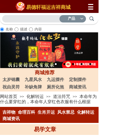
易德轩福运吉祥商城
产品
名称
描述
内容
商城推荐
太岁锦囊
九星风水
九运摆件
定制摆件
祝由灵符
补缺角牌
厕所化煞
商城资讯
网站首页
化解转运
道法符咒
本命年为
>>
>>
>>
什么要穿红的，本命年人穿红色衣服有什么根据
吉祥物
命理百科
生肖开运
风水禁忌
化解转运
商城资讯
易学文章