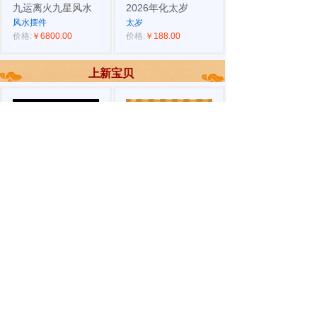
九运离火九星风水
2026年化太岁
风水摆件
太岁
价格:
￥6800.00
价格:
￥188.00
上新宝贝
2026年心愿加强版
九运家居九星专业
化太
化解挂件
太岁
家居布局
市场价:
￥399.00
市场价:
￥0.00
价格:
￥585.00
价格:
￥295.00
易德轩经典宝贝传统道
九运九星家居风水
法化太岁锦囊是由铁笔
流年化解说明
风水是以九星