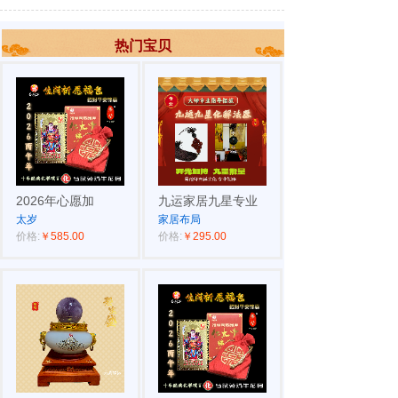
热门宝贝
2026年心愿加
九运家居九星专业
太岁
家居布局
价格:
￥585.00
价格:
￥295.00