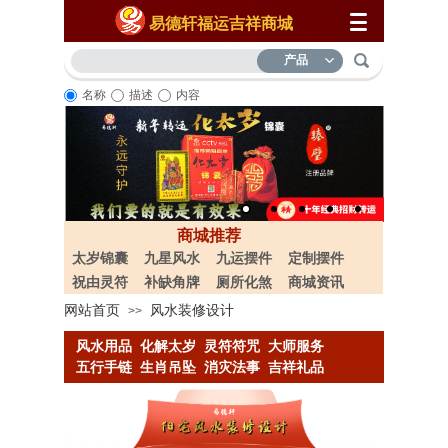
易德轩福运吉祥商城
产品
名称
描述
内容
商城推荐
太岁锦囊
九星风水
九运摆件
定制摆件
祝由灵符
补缺角牌
厕所化煞
商城资讯
网站首页
风水装修设计
>>
风水用品
化解太岁
灵符符咒
大
师服务
五行手链
生肖吊坠
消灾法事
吉祥礼品