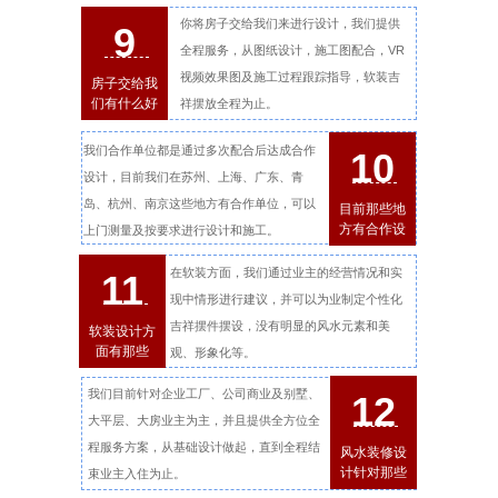
你将房子交给我们来进行设计，我们提供
9
全程服务，从图纸设计，施工图配合，VR
视频效果图及施工过程跟踪指导，软装吉
房子交给我
们有什么好
祥摆放全程为止。
我们合作单位都是通过多次配合后达成合作
10
设计，目前我们在苏州、上海、广东、青
岛、杭州、南京这些地方有合作单位，可以
目前那些地
方有合作设
上门测量及按要求进行设计和施工。
计
在软装方面，我们通过业主的经营情况和实
11
现中情形进行建议，并可以为业制定个性化
吉祥摆件摆设，没有明显的风水元素和美
软装设计方
面有那些
观、形象化等。
我们目前针对企业工厂、公司商业及别墅、
12
大平层、大房业主为主，并且提供全方位全
程服务方案，从基础设计做起，直到全程结
风水装修设
计针对那些
束业主入住为止。