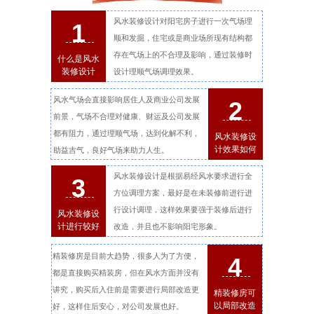
风水装修设计对阳宅房子进行一次气场理
1
顺和发掘，住宅或是商业场所现有结构都
存在气场上的不合理及影响，通过装修时
什么是风水
装修设计
设计理顺气场调理效果。
风水气场会直接影响居住人及商业公司发展
2
前景，气场不合理对健康、财运及公司发展
都有阻力，通过理顺气场，达到化解不利，
风水装修设
计效果如何
助益吉气，良好气场来助力人生。
风水装修设计是根据易经风水要求进行全
3
方位调理方案，最好是在未装修前进行进
行设计调理，这样效果要强于装修后进行
风水装修设
计进行较好
改造，并且也不影响阳宅形象。
精装修房是目前大趋势，很多人为了方便，
4
都是直接购买精装房，但在风水方面并没有
讲究，购买后入住前是需要进行局部改造更
精装修房可
以局部改造
好，这样住后安心，对公司发展也好。