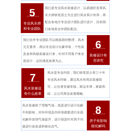
吗
我们是专业风水装修设计，以易德轩首席风
5
水大师铁笔居士为主进行风水凤计布局，再
配合各地方专业设计团队进行设计，目前我
专业风水师
和专业团队
们各地有合作团队配合。
我们合作专业团队可以根据易经数理，风水
6
元互要求，再以专业设计出豪华装，个性装
及各种风格装修设计来，针对不同客户来全
装修设计有
否讲究
面设计，达到满意效果为止。
风水是专业内容，我们铁笔居士有三十年
7
专业风水经验，通过风水布局后装修阳
宅，让住者安健幸福，财运丰厚，家庭和
风水装修设
有什么效果
睦，让公司商业发展顺畅。
风水装修除了理顺气场，就是进行设计化解
8
不利影响，对外环境及内环境都要进行全面
化解并加强气场提升，设计就是针对房子问
房子有影响
能化解吗
题进行改造成和摧化吉气。