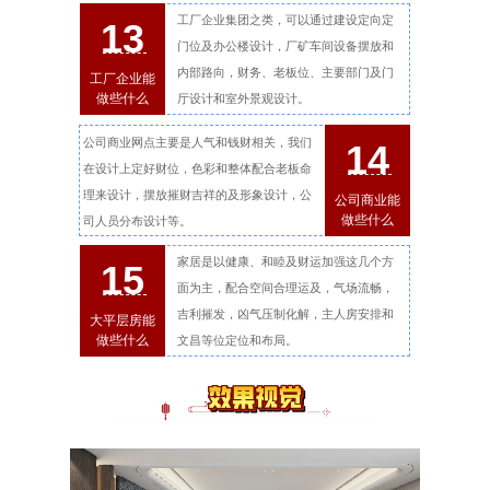
工厂企业集团之类，可以通过建设定向定
13
门位及办公楼设计，厂矿车间设备摆放和
内部路向，财务、老板位、主要部门及门
工厂企业能
做些什么
厅设计和室外景观设计。
公司商业网点主要是人气和钱财相关，我们
14
在设计上定好财位，色彩和整体配合老板命
理来设计，摆放摧财吉祥的及形象设计，公
公司商业能
做些什么
司人员分布设计等。
家居是以健康、和睦及财运加强这几个方
15
面为主，配合空间合理运及，气场流畅，
吉利摧发，凶气压制化解，主人房安排和
大平层房能
做些什么
文昌等位定位和布局。