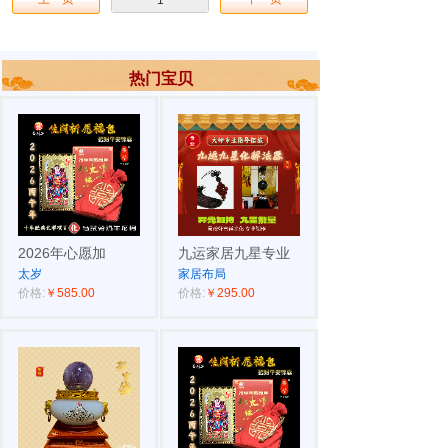
1
热门宝贝
2026年心愿加
九运家居九星专业
太岁
家居布局
价格:
￥585.00
价格:
￥295.00