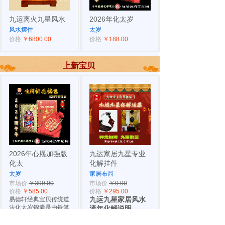
九运离火九星风水
2026年化太岁
风水摆件
太岁
价格:
￥6800.00
价格:
￥188.00
上新宝贝
2026年心愿加强版
九运家居九星专业
化太
化解挂件
太岁
家居布局
市场价:
￥399.00
市场价:
￥0.00
价格:
￥585.00
价格:
￥295.00
易德轩经典宝贝传统道
九运九星家居风水
法化太岁锦囊是由铁笔
流年化解说明
风水是以九星