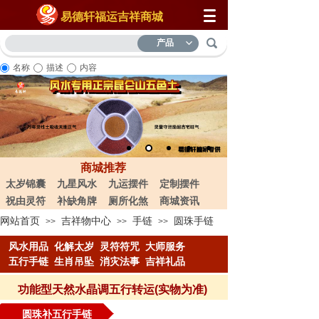
易德轩福运吉祥商城
产品
名称
描述
内容
商城推荐
太岁锦囊
九星风水
九运摆件
定制摆件
祝由灵符
补缺角牌
厕所化煞
商城资讯
网站首页
吉祥物中心
手链
圆珠手链
>>
>>
>>
风水用品
化解太岁
灵符符咒
大
师服务
五行手链
生肖吊坠
消灾法事
吉祥礼品
功能型天然水晶调五行转运(实物为准)
圆珠补五行手链