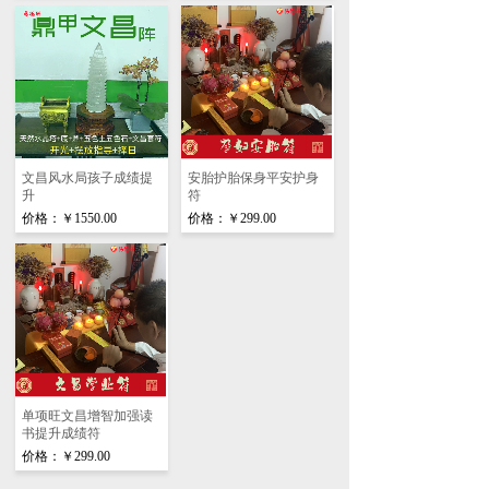
文昌风水局孩子成绩提
安胎护胎保身平安护身
升
符
价格：
￥1550.00
价格：
￥299.00
单项旺文昌增智加强读
书提升成绩符
价格：
￥299.00