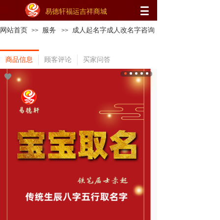
易德轩福运吉祥商城
网站首页
服务
成人起名字成人改名字咨询
>>
>>
商品信息
顾客评论
买家问答