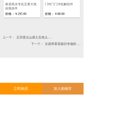
家居风水专化五黄大煞
门对门门冲化解挂件
凶煞挂件
价格：
￥295.00
价格：
￥88.00
上一个：
正宗昆仑山原土五色土......
下一个：
文昌帝君圣诞日专场祈......
立即购买
加入购物车