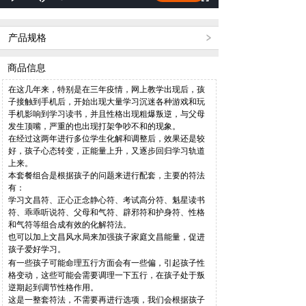
Loaded
:
Progress
:
Play
Fullscreen
0%
0%
Time
产品规格
商品信息
在这几年来，特别是在三年疫情，网上教学出现后，孩
子接触到手机后，开始出现大量学习沉迷各种游戏和玩
手机影响到学习读书，并且性格出现粗爆叛逆，与父母
发生顶嘴，严重的也出现打架争吵不和的现象。
在经过这两年进行多位学生化解和调整后，效果还是较
好，孩子心态转变，正能量上升，又逐步回归学习轨道
上来。
本套餐组合是根据孩子的问题来进行配套，主要的符法
有：
学习文昌符、正心正念静心符、考试高分符、魁星读书
符、乖乖听说符、父母和气符、辟邪符和护身符、性格
和气符等组合成有效的化解符法。
也可以加上文昌风水局来加强孩子家庭文昌能量，促进
孩子爱好学习。
有一些孩子可能命理五行方面会有一些偏，引起孩子性
格变动，这些可能会需要调理一下五行，在孩子处于叛
逆期起到调节性格作用。
这是一整套符法，不需要再进行选项，我们会根据孩子