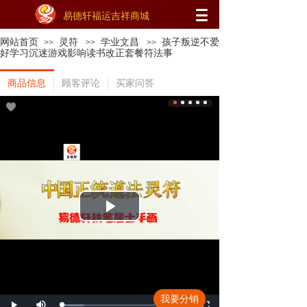
易德轩福运吉祥商城
网站首页
灵符
学业文昌
孩子叛逆不爱
>>
>>
>>
好学习沉迷游戏影响读书改正套餐符法事
商品信息
顾客评论
买家问答
Play
Video
Mute
我要分销
Remaining
-1:04