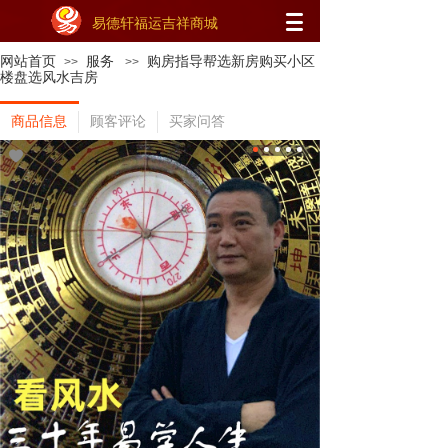
易德轩福运吉祥商城
网站首页
服务
购房指导帮选新房购买小区
>>
>>
楼盘选风水吉房
商品信息
顾客评论
买家问答