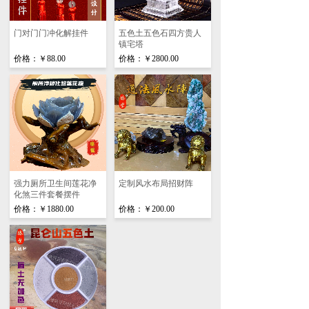
门对门门冲化解挂件
五色土五色石四方贵人
镇宅塔
价格：
￥88.00
价格：
￥2800.00
强力厕所卫生间莲花净
定制风水布局招财阵
化煞三件套餐摆件
价格：
￥1880.00
价格：
￥200.00