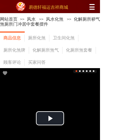
易德轩福运吉祥商城
网站首页
风水
风水化煞
化解厕所秽气
>>
>>
>>
煞厕所门冲居中套餐摆件
商品信息
厕所化煞
卫生间化煞
厕所化煞牌
化解厕所煞气
化厕所煞套餐
顾客评论
买家问答
Play
Video