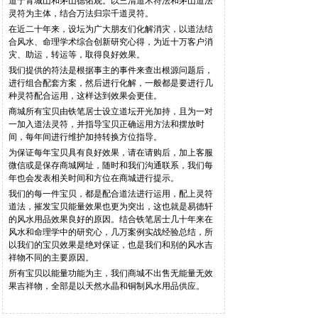
道于青城山和茅山德佑观。以三清道术符法和茅山道法
灵符为主体，结合万法归宗千道灵符。
在近二十年来，设坛为广大朋友们化解消灾，以道法结
合风水、命理学术综合创新研究心得，为近十万客户消
灾、助运，转运等，取得良好效果。
我们提供的符法是根据事主的事件来查出根源问题后，
进行组合配套方案，然后进行化解，一般都是要进行几
种灵符配合运用，这样达到效果会更佳。
商城所有宝贝由铁笔居士设立道坛开光加持，且为一对
一加入道法灵符，并指导宝贝正确运用方法和摆放时
间，每年间进行维护加持转换方位指导。
为保证每年宝贝具有良好效果，请在请购后，加上客服
微信或是保存商城网址，随时和我们沟通联系，我们每
年也会发表相关时间和方位在商城进行提示。
我们的每一件宝贝，都是配合道法进行运用，配上灵符
道法，摧发宝贝能量效果也更为突出，这也就是易德轩
的风水用品效果良好的原因。结合铁笔居士几十年来在
风水和命理学中的研究心，几万案例实战经验总结，所
以我们的宝贝效果是绝对保证，也是我们和别的风水吉
祥物不同的主要原因。
所有宝贝以能量功能为主，我们商城不出售无能量无效
果吉祥物，全部是以天然水晶和铜制风水用品供应。