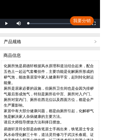
Mute
我要分销
Remaining
-0:00
Loaded
:
Progress
:
Play
Fullscreen
0%
0%
Time
产品规格
商品信息
化厕所煞是易德轩根据风水原理和道法结合起来，配合
五色土一起运气套餐挂件，主要功能是化解厕所形成的
秽气煞，能改善居室中家人健康和平安，起到转化财运
能量。
厕所是居家必要的设施，但厕所卫生间也是会因为排秽
气最后形成煞气，特别是厕所在中宫、厕所对入户门、
厕所对室内门、厕所在西北位以及西面方位，都是会产
生严重影响。
家居中有大部分健康问题，都是由厕所引起，化解秽气
煞是解决家人杂病健康的主要方法。
请后大师指导摆放方法和择日摆放。
易德轩灵符全部是由铁笔居士手画出来，铁笔居士专业
风水命理化解三十年，道法灵符修习于武汉长春观、证