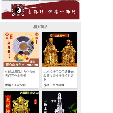
相关商品
化解厨房西北方化火烧
土地福神伯公伯婆开光
天门五色土套餐
装脏加灵性神像招财聚
财
价格：
￥435.00
价格：
￥2850.00